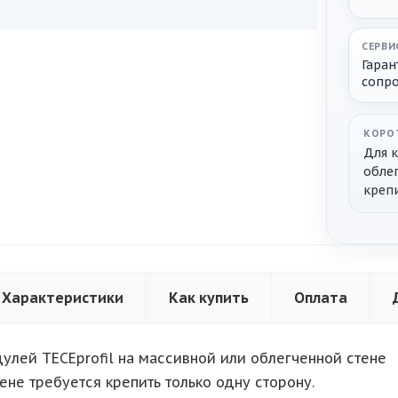
СЕРВИ
Гаран
сопр
КОРО
Для 
облег
крепи
Характеристики
Как купить
Оплата
улей TECEprofil на массивной или облегченной стене
тене требуется крепить только одну сторону.