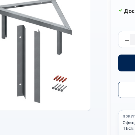
Дос
ПОКУП
Офиц
TECE