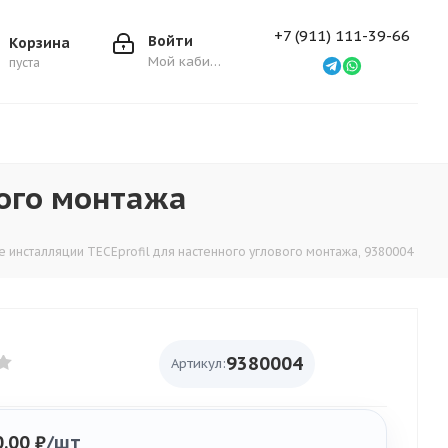
+7 (911) 111-39-66
Войти
Корзина
Мой кабинет
пуста
вого монтажа
 инсталляции TECEprofil для настенного углового монтажа, 9380004
9380004
Артикул:
0.00
₽
/шт